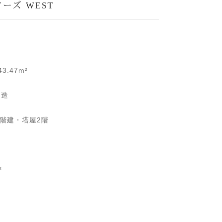
ーズ WEST
3.47m²
ト造
5階建・塔屋2階
²