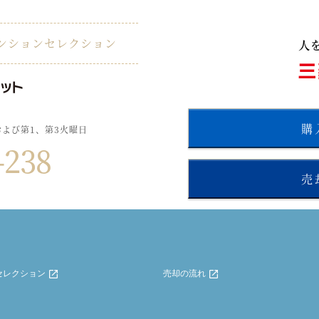
ンションセレクション
購
および第1、第3火曜日
-238
売
セレクション
売却の流れ