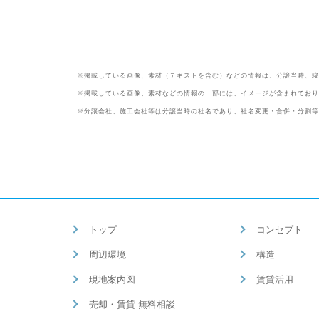
※掲載している画像、素材（テキストを含む）などの情報は、分譲当時、竣
※掲載している画像、素材などの情報の一部には、イメージが含まれており
※分譲会社、施工会社等は分譲当時の社名であり、社名変更・合併・分割等
トップ
コンセプト
周辺環境
構造
現地案内図
賃貸活用
売却・賃貸 無料相談